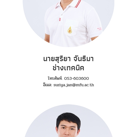
นายสุริยา จันธิมา
ช่างเทคนิค
โทรศัพท์. 053-603600
อีเมล: suriya.jan@mfu.ac.th