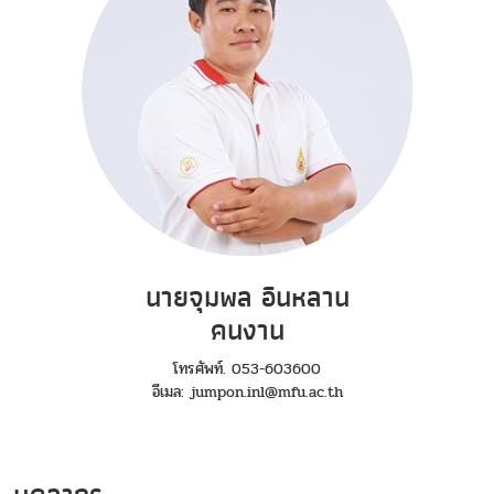
นายจุมพล อินหลาน
คนงาน
โทรศัพท์. 053-603600
อีเมล: jumpon.inl@mfu.ac.th