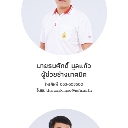
นายธนศักดิ์ มูลแก้ว
ผู้ช่วยช่างเทคนิค
โทรศัพท์. 053-603600
อีเมล: thanasak.moo@mfu.ac.th