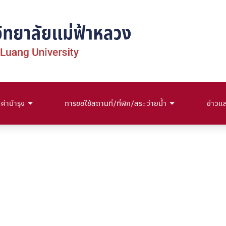
่าบำรุง
การขอใช้สถานที่/ที่พัก/สระว่ายน้ำ
ข่าวแ